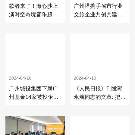
歌者来了！海心沙上
广州塔携手省市行业
演时空奇境音乐超现
文旅企业共创共建共
场
享 “广东礼物”和“广州
礼物”品牌强势推出
2024-04-16
2024-04-10
广州城投集团下属广
《人民日报》刊发郭
州基金14家被投企业
永航同志的文章: 把坚
入选《2024全球独角
持高质量发展作为新
兽榜》
时代的硬道理