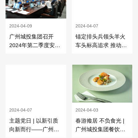
2024-04-09
2024-04-07
广州城投集团召开
锚定排头兵领头羊火
2024年第二季度安全
车头标高追求 推动思
风险防范工作会暨安
想大解放 能力大提升
全生产治本攻坚三年
作风大转变 工作大落
行动动员会议
实——广州城投集团
党委开展理论学习中
心组学习
2024-04-07
2024-04-03
主题党日 | 以新引质
春游飨居 不负食光 |
向新而行——广州城
广州城投集团餐饮美
投集团总部党总支赴
食绽新韵