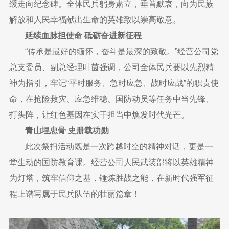
缓走向纪念碑。全体民兵躬身肃立，垂首默哀，向为民族
解放和人民幸福献出生命的英雄致以崇高敬意。
延续血脉担使命 砥砺奋进新征程
“传承是最好的缅怀，奋斗是最深的致敬。”经营公司党
总支委员、副总经理叶茵强调，公司全体民兵要以先烈精
神为指引，牢记“平时服务、急时应急、战时应战”的职责使
命，在抢险救灾、应急维稳、国防动员等任务中当先锋、
打头阵，让红色基因在实干担当中焕发时代光芒。
青山埋忠骨 史册载功勋
此次祭扫活动既是一次跨越时空的精神对话，更是一
堂生动的国防教育课。经营公司人民武装部将以英雄精神
为灯塔，筑牢信仰之基，锤炼胜战之能，在新时代强军征
程上谱写属于民兵队伍的壮丽篇章！