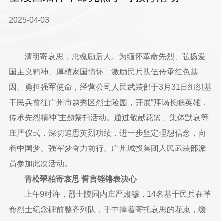
2025-04-03
清明寄哀思，忠魂励后人。为缅怀革命先烈、弘扬爱
国主义精神、厚植家国情怀，激励民兵队伍传承红色基
因、勇担强军使命，经营公司人民武装部于3月31日组织基
干民兵前往广州市越秀区烈士陵园，开展“拜谒长眠英雄，
传承先烈精神”主题祭扫活动。通过敬献花篮、集体默哀等
庄严仪式，深切追思英烈功绩，进一步坚定理想信念，向
着中国梦、强军梦奋力前行。广州城投集团人民武装部派
员参加此次活动。
青松翠柏寄哀思 誓言铿锵表决心
上午9时许，烈士陵园内庄严肃穆，14名基干民兵在革
命烈士纪念碑前整齐列队，手中捧着寄托哀思的花束，缓