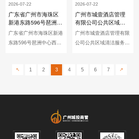
2026-07-22
2026-07-22
人情况予以公示（公示期
广东省广州市海珠区
广州市城壹酒店管理
从2026年7月24日至2026
新港东路596号琶洲中
有限公司公共区域清
年7月26日止），具体如
心西塔1324单元招租
洁服务外包项目采购
广东省广州市海珠区新港
广州市城壹酒店管理有限
下：
项目中选候选人公示
结果公告
东路596号琶洲中心西塔
公司公共区域清洁服务外
1324单元的招租挂网工
包项目已完成采购，现对
作已结束，现将中选候选
本次采购结果公告如下：
1
2
3
4
5
6
7
人情况予以公示（公示期
从2026年7月22日至2026
年7月24日止），具体如
下：