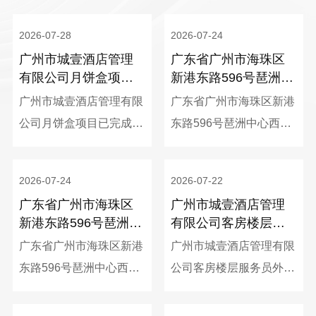
2026-07-28
2026-07-24
广州市城壹酒店管理
广东省广州市海珠区
有限公司月饼盒项目
新港东路596号琶洲中
采购结果公告
心西塔1314单元招租
广州市城壹酒店管理有限
广东省广州市海珠区新港
项目中选候选人公示
公司月饼盒项目已完成采
东路596号琶洲中心西塔
购，现对本次采购结果公
1314单元的招租挂网工
告如下：
作已结束，现将中选候选
2026-07-24
2026-07-22
人情况予以公示（公示期
广东省广州市海珠区
广州市城壹酒店管理
从2026年7月24日至2026
新港东路596号琶洲中
有限公司客房楼层服
年7月26日止），具体如
心西塔1104单元招租
务员外包项目采购结
广东省广州市海珠区新港
广州市城壹酒店管理有限
下：
项目中选候选人公示
果公告
东路596号琶洲中心西塔
公司客房楼层服务员外包
1104单元的招租挂网工
项目已完成采购，现对本
作已结束，现将中选候选
次采购结果公告如下：