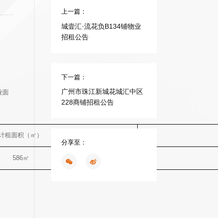
上一篇：
城壹汇·流花负B134铺物业
招租公告
下一篇：
广州市珠江新城花城汇中区
业面
228商铺招租公告
计租面积（㎡）
分享至：
586㎡