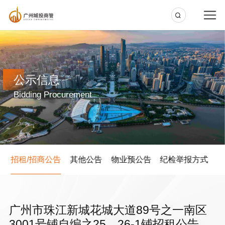
公示信息
Bidding Procurement
告
招租/招商公告
其他公告
物业预公告
纪检举报方式
广州市珠江新城花城大道89号之一南区
3001号铺自编之25、26-1铺招租公告