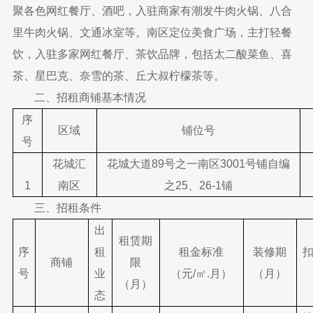
聚各色网红餐厅、酒吧，入驻商家有潮发牛肉火锅、八合
里牛肉火锅、文通冰室等。南区定位美食广场，主打轻餐
饮，入驻多家网红餐厅、茶饮品牌，包括太二酸菜鱼、喜
茶、星巴克、奈雪的茶、丘大叔柠檬茶等。
二、招租商铺基本情况
序
区域
铺位号
号
花城汇
花城大道89号之一南区3001号铺自编
1
南区
之25、26-1铺
三、招租条件
出
租赁期
序
租
租金标准
装修期
商铺
限
号
业
（元/㎡.月）
（月）
（月）
态