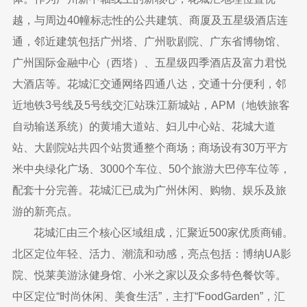
越，与周边40幢标志性的公共建筑、商厦及五星级酒店连
通，邻近建筑包括广州塔、广州歌剧院、广东省博物馆、
广州国际金融中心（西塔）、五星级四季酒店及富力君悦
大酒店等。花城汇交通网络四通八达，交通十分便利，邻
近地铁3号线及5号线交汇站珠江新城站，APM（地铁旅客
自动输送系统）的黄埔大道站、妇儿中心站、花城大道
站、大剧院站共四个站贯通整个商场；商场设有30万平方
米中央绿化广场、3000个车位、50个旅游大巴停车位等，
配套十分完善。花城汇已成为广州休闲、购物、娱乐及旅
游的新亮点。
花城汇由三个核心区域组成，汇聚近500家优质商铺。
北区定位年轻、活力、潮流和动感，亮点包括：博纳UA影
院、悦莱美游泳健身馆、小米之家以及众多特色餐饮等。
中区定位“时尚休闲、美食生活”，主打“FoodGarden”，汇