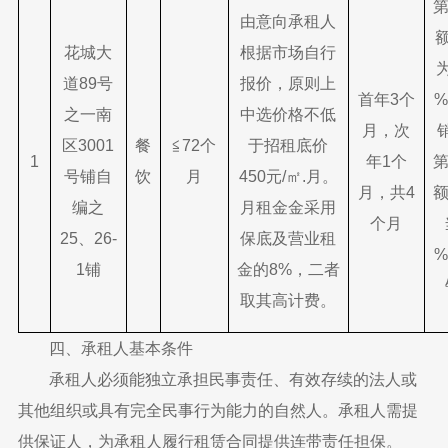
由意向承租人
花城大
根据市场自行
道89号
报价，原则上
首年3个
之一南
中选价格不低
月，次
区3001
餐
≦72个
于招租底价
1
年1个
号铺自
饮
月
450元/㎡.月。
月，共4
额
编之
月租金金采用
个月
25、26-
保底及营业租
1铺
金的8%，二者
取其高计费。
四、承租人基本条件
承租人必须能独立承担民事责任、有效存续的法人或
其他组织或具有完全民事行为能力的自然人。承租人需提
供保证人，为承租人履行租赁合同提供连带责任担保。