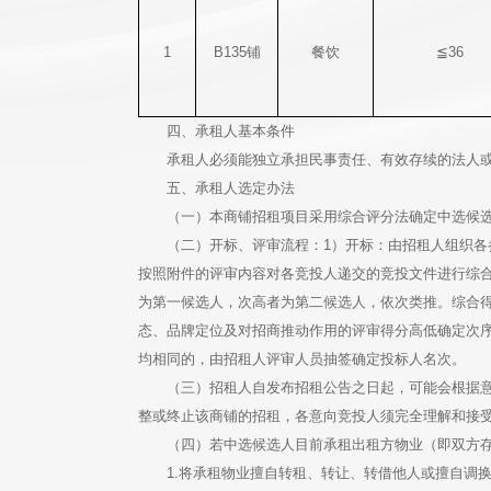
1
B135铺
餐饮
≦36
四、承租人基本条件
承租人必须能独立承担民事责任、有效存续的法人
五、承租人选定办法
（一）本商铺招租项目采用综合评分法确定中选候
（二）开标、评审流程：1）开标：由招租人组织各
按照附件的评审内容对各竞投人递交的竞投文件进行综
为第一候选人，次高者为第二候选人，依次类推。综合
态、品牌定位及对招商推动作用的评审得分高低确定次
均相同的，由招租人评审人员抽签确定投标人名次。
（三）招租人自发布招租公告之日起，可能会根据
整或终止该商铺的招租，各意向竞投人须完全理解和接
（四）若中选候选人目前承租出租方物业（即双方
1.将承租物业擅自转租、转让、转借他人或擅自调换