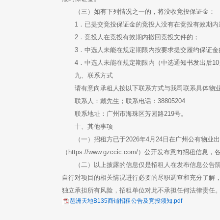
（三）如有下列情况之一的，将没收竞投保证金：
1．已提交竞投保证金的竞投人没有在竞投有效期内
2．竞投人在竞投有效期内撤回竞投文件的；
3．中选人未能在规定期限内按要求提交履约保证金
4．中选人未能在规定期限内（中选通知书发出后1
九、联系方式
请有意向承租人按以下联系方式与我司联系具体物
联系人：戴先生；联系电话：38805204
联系地址：广州市海珠区芳园路219号。
十、其他事项
（一）招租方已于2026年4月24日在广州公有物业出租平台
（https://www.gzccic.com/）公开发布意向
（二）以上披露的信息仅是招租人在发布信息公告
自行对项目的相关情况进行必要的尽职调查和充分了解
独立承担所有风险，招租单位对此不承担任何法律责任
琶洲天地B135商铺招租公告及竞投须知.pdf