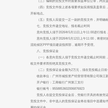
（三）编制的竞投文件封面要加盖单位公章，内页
（四）竞投文件按上述各项要求如实填报及盖章后
开标地点。
（五）竞投人应提交一正一副的竞投文件，并明确标明“
七、竞投文件递交地址、报名截止时间
意向竞投人须于2026年5月11日上午11:00进
意向竞投人须于2026年5月12日上午11:00，
流轮候区PPP项目建设指挥部，逾期不予受理。
八、竞投保证金
（一）各意向竞投人须于竞投文件递交截止时间前
租文件要求而拒绝其竞投文件。
（二）竞投保证金金额为2万元，须在竞投截止日
收款单位：广州市城投资产经营管理有限公司珠江
开户银行：工商银行广州第三支行
银行账号：9558853602006876923
竞投人在提交竞投保证金后，凭银行开具的有效凭
竞投文件中。非中选人的竞投保证金将在项目中选通知
履约保证金。