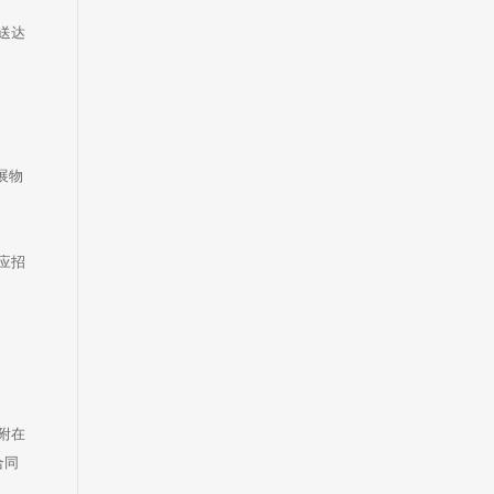
送达
展物
应招
附在
合同