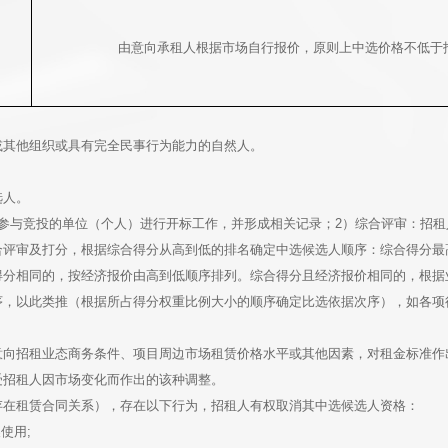
由意向承租人根据市场自行报价，原则上中选价格不低于招
或其他组织或具有完全民事行为能力的自然人。
选人。
参与竞投的单位（个人）进行开标工作，并形成相关记录；2）综合评审：招租
合评审及打分，根据综合得分从高到低的排名确定中选候选人顺序：综合得分最
得分相同的，按经济报价由高到低顺序排列。综合得分且经济报价相同的，根据
序，以此类推（根据所占得分权重比例大小的顺序确定比选依据次序），如各项
意向招租业态商务条件、项目周边市场租赁价格水平或其他因素，对租金标准作
受招租人因市场变化而作出的该种调整。
存在租赁合同关系），存在以下行为，招租人有权取消其中选候选人资格：
使用;