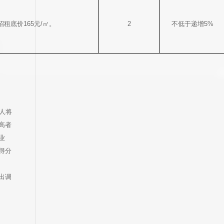
租底价165元/㎡。
2
不低于递增5%
人将
高者
业
得分
出调