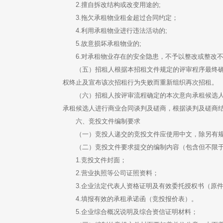
2.擅自拆改结构或改变用途的;
3.拖欠承租物业租金超过合同约定；
4.利用承租物业进行违法活动的;
5.故意损坏承租物业的;
6.对承租物业存在的安全隐患，不予以整改或整改
（五）招租人根据本招租文件规定的评审程序最终
权终止及宣布该次招租行为失败而重新组织再次招租。
（六）招租人按评审流程确定的本次意向承租候选
承租候选人进行商业合同谈判及磋商，根据谈判及磋商
六、竞投文件编制要求
（一）竞投人递交的竞投文件应使用中文，除另有
（二）竞投文件要求提交的编制内容（包含但不限
1.竞投文件封面；
2.营业执照等公司证照资料；
3.企业法定代表人资格证明及有效委托授权书（原
4.填报有效的承租承诺函（竞投报价表）。
5.企业综合概况说明及综合资信证明材料；