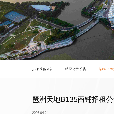
招标/采购公告
结果公示/公告
招租/招商
琶洲天地B135商铺招租
2026-04-24