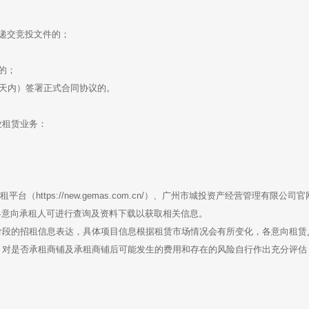
递交竞投文件的；
的；
0天内）签署正式合同协议的。
业租赁业务：
（https://new.gemas.com.cn/）、广州市城投资产经营管理有限公司官
招租信息，各意向承租人可进行查询及资料下载以获取相关信息。
阶段的招租信息表达，具体项目信息根据租赁市场情况会有所变化，各意向租赁
，对是否承租商铺及承租商铺后可能发生的费用和存在的风险自行作出充分评估
。