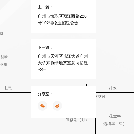
上一篇：
广州市海珠区阅江西路220
号102铺物业招租公告
如
下一篇：
广州市天河区临江大道广州
网创新
大桥东侧绿地茶室意向招租
业总
公告
电气
供水
排水
分享至：
按现状交付
租金年
装修期（月）
递增率（%）