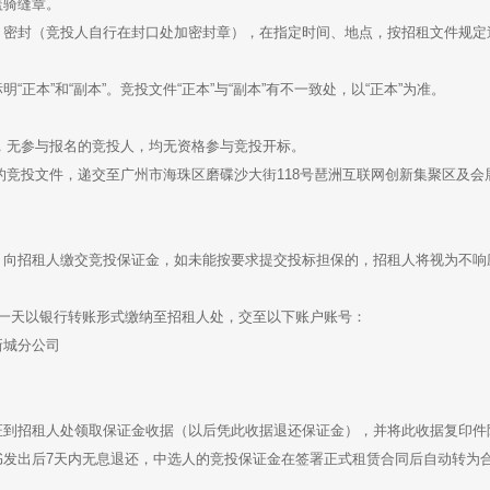
盖骑缝章。
，密封（竞投人自行在封口处加密封章），在指定时间、地点，按招租文件规定
正本”和“副本”。竞投文件“正本”与“副本”有不一致处，以“正本”为准。
行报名，无参与报名的竞投人，均无资格参与竞投开标。
将密封的竞投文件，递交至广州市海珠区磨碟沙大街118号琶洲互联网创新集聚区及会
，向招租人缴交竞投保证金，如未能按要求提交投标担保的，招租人将视为不响
前一天以银行转账形式缴纳至招租人处，交至以下账户账号：
新城分公司
证到招租人处领取保证金收据（以后凭此收据退还保证金），并将此收据复印件
书发出后7天内无息退还，中选人的竞投保证金在签署正式租赁合同后自动转为