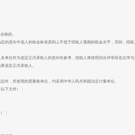
不合格的。
确定的意向中选人的租金标准原则上不低于招租人预期的租金水平，否则，招租
人名单仅作为选定正式承租人的意向性参考，招租人将按照综合评审排名次序与
结果选定正式承租人。
规定外，所使用的度量衡单位，均采用中华人民共和国法定计量单位。
于以下文件）：
件）；