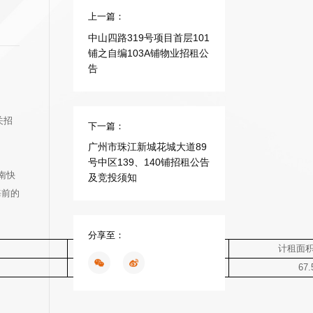
上一篇：
中山四路319号项目首层101
铺之自编103A铺物业招租公
告
关招
下一篇：
广州市珠江新城花城大道89
号中区139、140铺招租公告
南快
及竞投须知
海前的
分享至：
位置
计租面
详见租赁位置图
67.